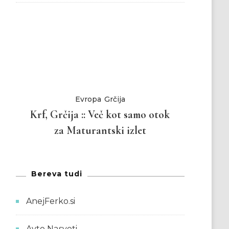
Evropa
Grčija
Krf, Grčija :: Več kot samo otok
za Maturantski izlet
Bereva tudi
AnejFerko.si
Avto Nasveti