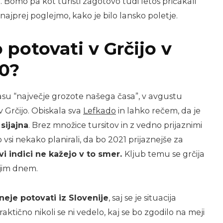
. Bomo pa kot turisti zagotovo tudi letos pričakali
 najprej poglejmo, kako je bilo lansko poletje.
o potovati v Grčijo v
20?
času “največje grozote našega časa”, v avgustu
v Grčijo. Obiskala sva
Lefkado
in lahko rečem, da je
 sijajna
. Brez množice tursitov in z vedno prijaznimi
vsi nekako planirali, da bo 2021 prijaznejše za
vi indici ne kažejo v to smer.
Kljub temu se grčija
njim dnem.
eje potovati iz Slovenije
, saj se je situacija
ktično nikoli se ni vedelo, kaj se bo zgodilo na meji