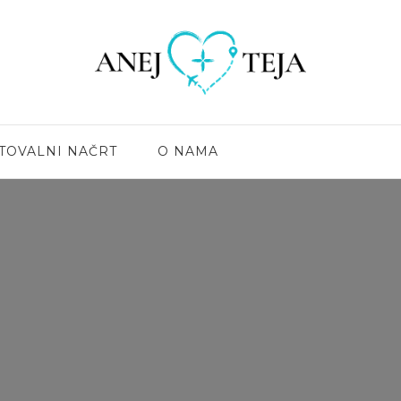
lni blog
j
TOVALNI NAČRT
O NAMA