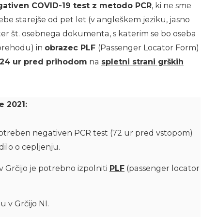
gativen COVID-19 test z metodo PCR
, ki ne sme
osebe starejše od pet let (v angleškem jeziku, jasno
ter št. osebnega dokumenta, s katerim se bo oseba
 prehodu) in
obrazec PLF
(Passenger Locator Form)
24 ur pred prihodom
na
spletni strani grških
e 2021:
 potreben negativen PCR test (72 ur pred vstopom)
ilo o cepljenju.
 Grčijo je potrebno izpolniti
PLF
(passenger locator
 v Grčijo NI.