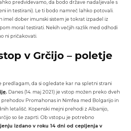
je lahko predvidevamo, da bodo države nadaljevale s
ni in testirani). Le ti bodo namreč lahko potovali.
n imel dober imunski sistem je tokrat izpadel iz
pom moral testirati. Nekih večjih razlik med odhodi
no ni pričakovati.
stop v Grčijo – poletje
predlagam, da si ogledate kar na spletni strani
ije
.
Danes (14. maj 2021) je vstop možen preko dveh
h prehodov Promahonas in Nimfea med Bolgarijo in
ih letališč. Kopenski mejni prehodi z Albanijo,
čijo so še zaprti. Ob vstopu je potrebno
ljenju izdano v roku 14 dni od cepljenja v