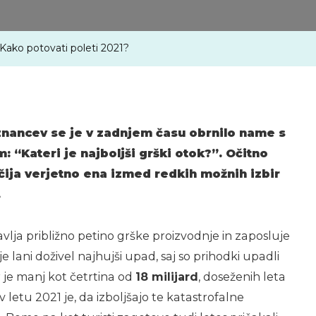
– Kako potovati poleti 2021?
 znancev se je v zadnjem času obrnilo name s
 “Kateri je najboljši grški otok?”. Očitno
čija verjetno ena izmed redkih možnih izbir
.
tavlja približno petino grške proizvodnje in zaposluje
 lani doživel najhujši upad, saj so prihodki upadli
r je manj kot četrtina od
18 milijard
, doseženih leta
v letu 2021 je, da izboljšajo te katastrofalne