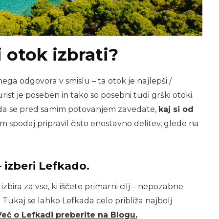
i otok izbrati?
ega odgovora v smislu – ta otok je najlepši /
urist je poseben in tako so posebni tudi grški otoki.
da se pred samim potovanjem zavedate,
kaj si od
em spodaj pripravil čisto enostavno delitev, glede na
 izberi Lefkado.
zbira za vse, ki iščete primarni cilj – nepozabne
 Tukaj se lahko Lefkada celo približa najbolj
Več o Lefkadi preberite na Blogu.