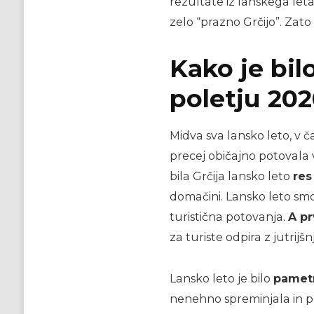
rezultate iz lanskega leta
zelo “prazno Grčijo”. Zato
Kako je bil
poletju 20
Midva sva lansko leto, v 
precej običajno potovala 
bila Grčija lansko leto
res
domačini. Lansko leto smo 
turistična potovanja.
A pr
za turiste odpira z jutrijš
Lansko leto je bilo
pametn
nenehno spreminjala in pra