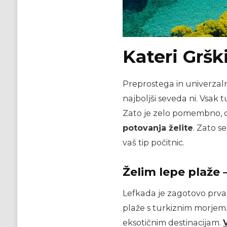
Kateri Gršk
Preprostega in univerzaln
najboljši seveda ni. Vsak t
Zato je zelo pomembno, 
potovanja želite
. Zato s
vaš tip počitnic.
Želim lepe plaže –
Lefkada je zagotovo prva i
plaže s turkiznim morjem.
eksotičnim destinacijam.