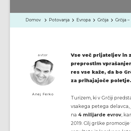
Domov
Potovanja
Evropa
Grčija
Grčija 
Vse več prijateljev in
avtor
preprostim vprašanjem:
res vse kaže, da bo Gr
za prihajajoče poletje
Anej Ferko
Turizem, ki v Grčiji preds
vsakega petega delavca, je
na
4 milijarde evrov
, ka
2019. Cilj grške promocije 