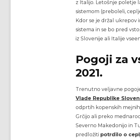
z Italijo. Letošnje polet
sistemom (preboleli, ceplje
Kdor se je držal ukrepov i
sistema in se bo pred vsto
iz Slovenije ali Italije vsee
Pogoji za v
2021.
Trenutno veljavne pogoje 
Vlade Republike Sloven
odprtih kopenskih mejni
Grčijo ali preko mednarodn
Severno Makedonijo in Tur
predložiti
potrdilo o cep