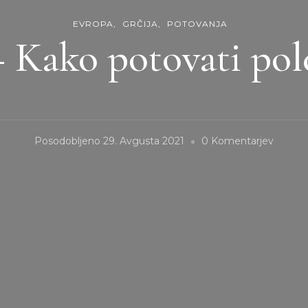
EVROPA
GRČIJA
POTOVANJA
– Kako potovati pole
On
Posodobljeno
29. Avgusta 2021
0 Komentarjev
Grčija
–
Kako
Potova
Poleti
2021?