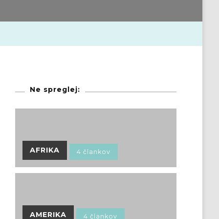
Ne spreglej:
AFRIKA
4 člankov
AMERIKA
4 člankov