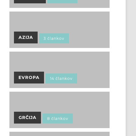
AZIJA
3 člankov
EVROPA
14 člankov
GRČIJA
8 člankov