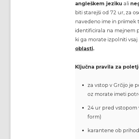
angleškem jeziku
ali
ne
biti starejši od 72 ur, za 
navedeno ime in priimek 
identificirala na mejnem
ki ga morate izpolniti vsaj
oblasti
.
Ključna pravila za poletj
za vstop v Grčijo je
oz morate imeti potrd
24 ur pred vstopom v
form)
karantene ob prihodu